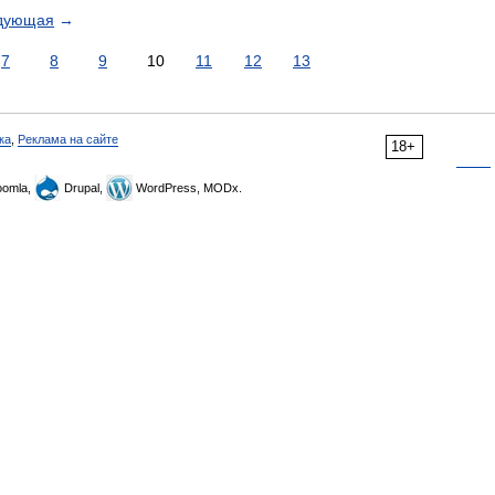
дующая
→
7
8
9
10
11
12
13
ка
,
Реклама на сайте
18+
omla,
Drupal,
WordPress, MODx.