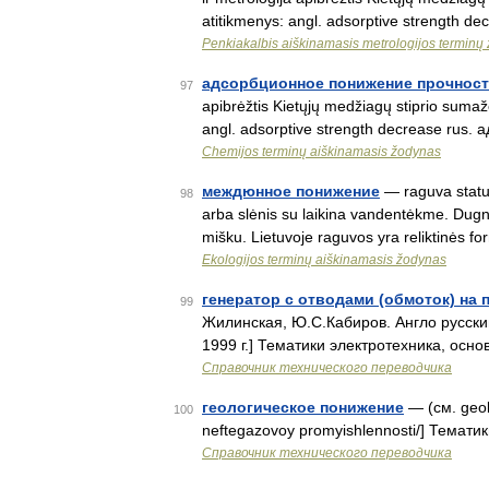
atitikmenys: angl. adsorptive strength 
Penkiakalbis aiškinamasis metrologijos terminų
адсорбционное понижение прочнос
97
apibrėžtis Kietųjų medžiagų stiprio suma
angl. adsorptive strength decrease ru
Chemijos terminų aiškinamasis žodynas
междюнное понижение
— raguva statusa
98
arba slėnis su laikina vandentėkme. Dugnas
mišku. Lietuvoje raguvos yra reliktinės 
Ekologijos terminų aiškinamasis žodynas
генератор с отводами (обмоток) на
99
Жилинская, Ю.С.Кабиров. Англо русский
1999 г.] Тематики электротехника, осн
Справочник технического переводчика
геологическое понижение
— (см. geolo
100
neftegazovoy promyishlennosti/] Темат
Справочник технического переводчика