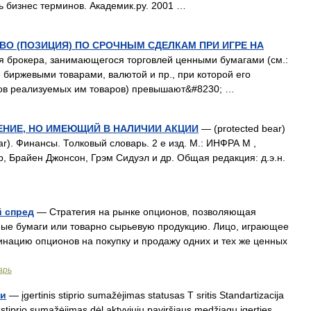
 бизнес терминов. Академик.ру. 2001 …
О (ПОЗИЦИЯ) ПО СРОЧНЫМ СДЕЛКАМ ПРИ ИГРЕ НА
ция брокера, занимающегося торговлей ценными бумагами (cм.:
е биржевыми товарами, валютой и пр., при которой его
дов реализуемых им товаров) превышают&#8230; …
ЕНИЕ, НО ИМЕЮЩИЙ В НАЛИЧИИ АКЦИИ
— (protected bear)
). Финансы. Толковый словарь. 2 е изд. М.: ИНФРА М ,
, Брайен Джонсон, Грэм Сидуэл и др. Общая редакция: д.э.н.
й спред
— Стратегия на рынке опционов, позволяющая
ные бумаги или товарно сырьевую продукцию. Лицо, играющее
нацию опционов на покупку и продажу одних и тех же ценных
арь
ти
— įgertinis stiprio sumažėjimas statusas T sritis Standartizacija
 stiprio sumažėjimas dėl aktyviųjų paviršiaus medžiagų įgerties.