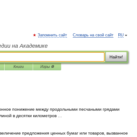
Запомнить сайт
Словарь на свой сайт
RU
едии на Академике
Найти!
Книги
Игры ⚽
нное понижение между продольными песчаными грядами
линой в десятки километров …
величение предложения ценных бумаг или товаров, вызванное